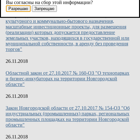
Вы согласны на сбор этой информации?
Разрешаю
Запрещаю
Областной закон от 25.09.2015 № 839-ОЗ "О критериях,
которым должны соответствовать объекты социально-
культурного и коммунально-бытового назначения,
масштабные инвестиционные проекты, для размещения
(реализации) которых допускается предоставление
земельных участков, находящихся в государственной или
муниципальной собственности, в аренду без проведения
торгов"
26.11.2018
Областной закон от 27.10.2017 № 160-ОЗ "О технопарках
и бизнес-инкубаторах на территории Новгородской
области"
26.11.2018
Закон Новгородской области от 27.10.2017 № 154-ОЗ "Об
индустриальных (промышленных) парках, региональных
промышленных площадках на территории Новгородской
области"
26.11.2018