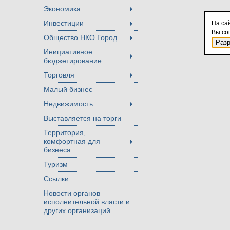
Экономика
+
Инвестиции
На са
+
Вы со
Общество.НКО.Город
+
Раз
Инициативное
бюджетирование
+
Торговля
+
Малый бизнес
Недвижимость
+
Выставляется на торги
Территория,
комфортная для
+
бизнеса
Туризм
Ссылки
Новости органов
исполнительной власти и
других организаций