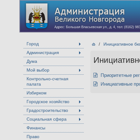
Адрес: Большая Власьевская ул., д. 4, тел: (8162) 98
Город
/
Инициативное б
+
Администрация
+
Инициативн
Дума
Мой выбор
+
Приоритетные ре
Контрольно-счетная
палата
Инициативные пр
Избирком
Городское хозяйство
+
Градостроительство
+
Социальная сфера
+
Финансы
Право