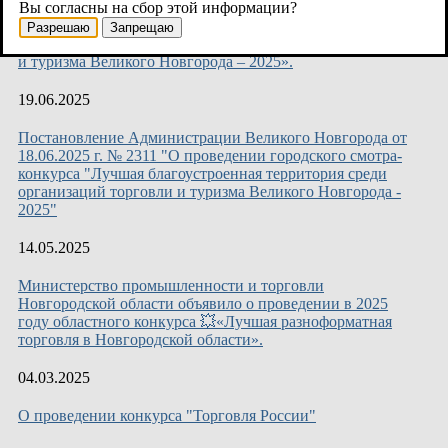
Вы согласны на сбор этой информации?
30 июля 2025 года в гостинице «Интурист» подвели
итоги городского смотра-конкурса «Лучшая
Разрешаю
Запрещаю
благоустроенная территория среди организаций торговли
и туризма Великого Новгорода – 2025».
19.06.2025
Постановление Администрации Великого Новгорода от
18.06.2025 г. № 2311 "О проведении городского смотра-
конкурса "Лучшая благоустроенная территория среди
организаций торговли и туризма Великого Новгорода -
2025"
14.05.2025
Министерство промышленности и торговли
Новгородской области объявило о проведении в 2025
году областного конкурса 💥«Лучшая разноформатная
торговля в Новгородской области».
04.03.2025
О проведении конкурса "Торговля России"