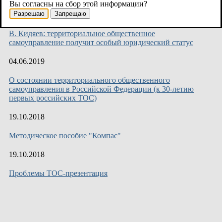
Вы согласны на сбор этой информации?
Разрешаю
Запрещаю
04.06.2019
В. Кидяев: территориальное общественное
самоуправление получит особый юридический статус
04.06.2019
О состоянии территориального общественного
самоуправления в Российской Федерации (к 30-летию
первых российских ТОС)
19.10.2018
Методическое пособие "Компас"
19.10.2018
Проблемы ТОС-презентация