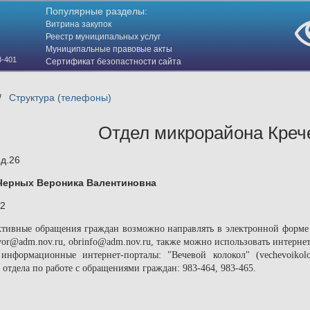
Популярные разделы:
Витрина закупок
Реестр муниципальных услуг
Муниципальные правовые акты
3-401
Сертификат безопастности сайта
(HTTPS)
/
Структура (телефоны)
Отдел микрорайона Кре
 д.26
Черных Вероника Валентиновна
32
ктивные обращения граждан возможно направлять в электронной форме
yor@adm.nov.ru, obrinfo@adm.nov.ru, также можно использовать интер
, информационные интернет-порталы: "Вечевой колокол" (vechevoiko
отдела по работе с обращениями граждан: 983-464, 983-465.