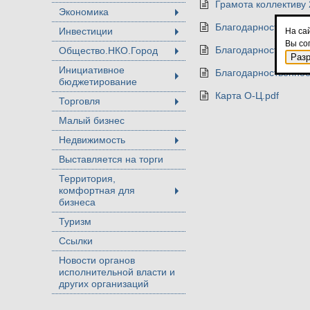
Грамота коллективу 
Экономика
+
Благодарность колле
Инвестиции
На са
+
Вы со
Благодарность колле
Общество.НКО.Город
+
Раз
Инициативное
Благодарноcтвенное 
бюджетирование
+
Карта О-Ц.pdf
Торговля
+
Малый бизнес
Недвижимость
+
Выставляется на торги
Территория,
комфортная для
+
бизнеса
Туризм
Ссылки
Новости органов
исполнительной власти и
других организаций