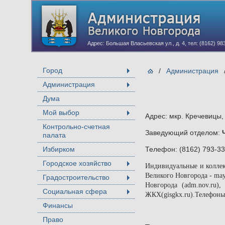
Адрес: Большая Власьевская ул., д. 4, тел: (8162) 98
Город
/
Администрация
+
Администрация
+
Дума
Мой выбор
Адрес: мкр. Кречевицы,
+
Контрольно-счетная
Заведующий отделом:
палата
Избирком
Телефон: (8162) 793-3
Городское хозяйство
Индивидуальные и колле
+
Великого Новгорода - ma
Градостроительство
+
Новгорода (adm.nov.ru)
Социальная сфера
ЖКХ(gisgkx.ru).Телефоны 
+
Финансы
Право