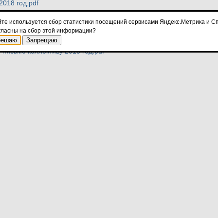
2018 год.pdf
ктиву 2018 год.pdf
йте используется сбор статистики посещений сервисами Яндекс.Метрика и Сп
гласны на сбор этой информации?
ктиву 2011 год.pdf
решаю
Запрещаю
письмо коллективу 2015 год.pdf