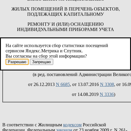
ЖИЛЫХ ПОМЕЩЕНИЙ В ПЕРЕЧЕНЬ ОБЪЕКТОВ,
ПОДЛЕЖАЩИХ КАПИТАЛЬНОМУ
РЕМОНТУ И (ИЛИ) ОСНАЩЕНИЮ
ИНДИВИДУАЛЬНЫМИ ПРИБОРАМИ УЧЕТА
ПОТРЕБЛЕНИЯ РЕСУРСОВ
На сайте используется сбор статистики посещений
сервисом Яндекс.Метрика и Спутник.
Вы согласны на сбор этой информации?
Разрешаю
Запрещаю
Список изменяющих документов
(в ред. постановлений Администрации Великог
от 26.12.2013
N 6685
, от 13.07.2016
N 3308
, от 16.
от 14.08.2019
N 3336
)
В соответствии с Жилищным
кодексом
Российской
Федерации, Федеральным
законом
от 23 ноября 2009 г. N 261-