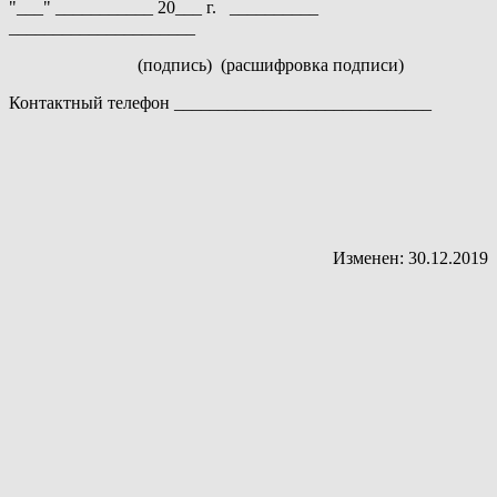
"___" ___________ 20___ г. __________
_____________________
(подпись) (расшифровка подписи)
Контактный телефон _____________________________
Изменен: 30.12.2019