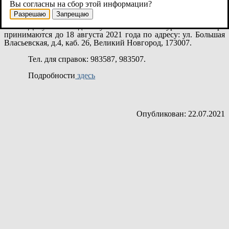
информация о конкурсе размещены на сайте:
www.
adm
.
nov
.
ru
Вы согласны на сбор этой информации?
в разделе «Кадровое обеспечение»
.
Разрешаю
Запрещаю
Документы для участия в конкурсном отборе
принимаются до 18 августа 2021 года по адресу: ул. Большая
Власьевская, д.4, каб. 26, Великий Новгород, 173007.
Тел. для справок: 983587, 983507.
Подробности
здесь
Опубликован: 22.07.2021