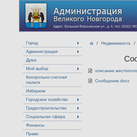
Адрес: Большая Власьевская ул., д. 4, тел: (8162) 98
Город
/
Недвижимость
/
+
Администрация
+
Соо
Дума
Мой выбор
описание местополо
+
Контрольно-счетная
Сообщение.docx
палата
Избирком
Городское хозяйство
+
Градостроительство
+
Социальная сфера
+
Финансы
Право