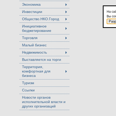
Экономика
+
Инвестиции
На са
+
Вы со
Общество.НКО.Город
+
Раз
Инициативное
бюджетирование
+
Торговля
+
Малый бизнес
Недвижимость
+
Выставляется на торги
Территория,
комфортная для
+
бизнеса
Туризм
Ссылки
Новости органов
исполнительной власти и
других организаций