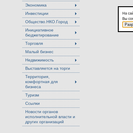
Экономика
+
Инвестиции
На са
+
Вы со
Общество.НКО.Город
+
Раз
Инициативное
бюджетирование
+
Торговля
+
Малый бизнес
Недвижимость
+
Выставляется на торги
Территория,
комфортная для
+
бизнеса
Туризм
Ссылки
Новости органов
исполнительной власти и
других организаций