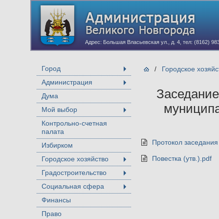
Адрес: Большая Власьевская ул., д. 4, тел: (8162) 98
Город
/
Городское хозяйс
+
Администрация
+
Заседание
Дума
муниципа
Мой выбор
+
Контрольно-счетная
палата
Протокол заседания 
Избирком
Повестка (утв.).pdf
Городское хозяйство
+
Градостроительство
+
Социальная сфера
+
Финансы
Право