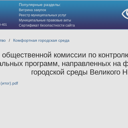
Популярные разделы:
Витрина закупок
Реестр муниципальных услуг
Муниципальные правовые акты
3-401
Сертификат безопастности сайта
(HTTPS)
тво
/
Комфортная городская среда
 общественной комиссии по контрол
льных программ, направленных на 
городской среды Великого 
(итог).pdf