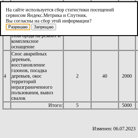
поддержки
муниципальным
На сайте используется сбор статистики посещений
учреждениям культуры,
сервисом Яндекс.Метрика и Спутник.
3
искусства,
3
60
3000
Вы согласны на сбор этой информации?
дополнительного
Разрешаю
Запрещаю
образования Великого
Новгорода на ремонт и
комплексное
оснащение
Снос аварийных
деревьев,
восстановление
газонов, посадка
4
деревьев, окос
2
40
2000
территорий
неразграниченного
пользования, вывоз
свалок
Итого:
5
5000
Изменен: 06.07.2023