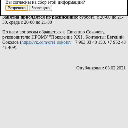
Вы согласны на сбор этой информации?
"Новгородские медведи", в том числе, бывшие игроки
сборной России.
Разрешаю
Запрещаю
Занятия прволдятся по расписанию: с
уббота с 20-00 до 21-
30, среда с 20-00 до 21-30
По всем вопросам обращаться к Евгению Соколову,
руководителю НРОМУ "Поколение ХХI . Контакты: Евгений
Соколов (
https://vk.com/orel_sokolov
+7 963 33 48 153, +7 952 48
41 409).
Опубликован: 03.02.2021