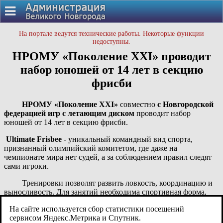
На портале ведутся технические работы. Некоторые функции
недоступны.
НРОМУ «Поколение XXI» проводит
набор юношей от 14 лет в секцию
фрисби
НРОМУ «Поколение XXI»
совместно
с Новгородской
федерацией игр с летающим диском
проводит набор
юношей от 14 лет в секцию фрисби.
Ultimate Frisbee
- уникальный командный вид спорта,
признанный олимпийский комитетом, где даже на
чемпионате мира нет судей, а за соблюдением правил следят
сами игроки.
Тренировки позволят развить ловкость, координацию и
выносливость. Для занятий необходима спортивная форма,
удобная обувь и правильный настрой.
На сайте используется сбор статистики посещений
сервисом Яндекс.Метрика и Спутник.
Тренировки БЕСПЛАТНЫЕ.
Тренируют игроки команды