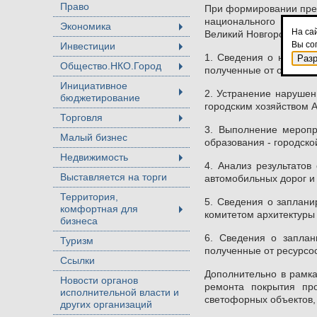
Право
При формировании пред
национального проект
Экономика
+
На са
Великий Новгород были
Вы со
Инвестиции
+
1. Сведения о ненорма
Раз
Общество.НКО.Город
полученные от обращен
+
Инициативное
2. Устранение нарушен
бюджетирование
+
городским хозяйством 
Торговля
+
3. Выполнение меропр
Малый бизнес
образования - городско
Недвижимость
+
4. Анализ результато
Выставляется на торги
автомобильных дорог и 
Территория,
5. Сведения о заплани
комфортная для
комитетом архитектуры
+
бизнеса
6. Сведения о заплан
Туризм
полученные от ресурсо
Ссылки
Дополнительно в рамка
Новости органов
ремонта покрытия про
исполнительной власти и
светофорных объектов,
других организаций