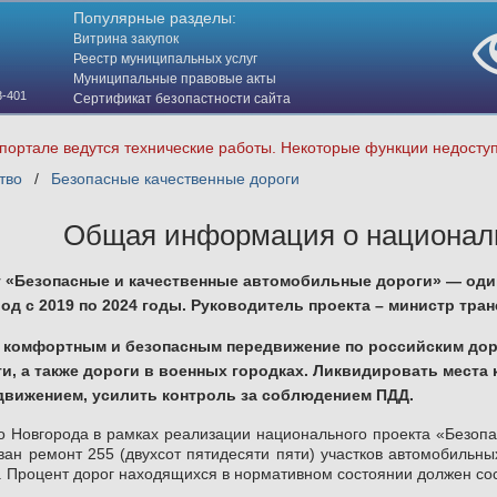
Популярные разделы:
Витрина закупок
Реестр муниципальных услуг
Муниципальные правовые акты
3-401
Сертификат безопастности сайта
(HTTPS)
портале ведутся технические работы. Некоторые функции недосту
тво
/
Безопасные качественные дороги
Общая информация о национал
 «Безопасные и качественные автомобильные дороги» — один
од с 2019 по 2024 годы. Руководитель проекта – министр тра
ь комфортным и безопасным передвижение по российским дор
, а также дороги в военных городках. Ликвидировать места
движением, усилить контроль за соблюдением ПДД.
о Новгорода в рамках реализации национального проекта «Безоп
ован ремонт 255 (двухсот пятидесяти пяти) участков автомобильн
г. Процент дорог находящихся в нормативном состоянии должен со