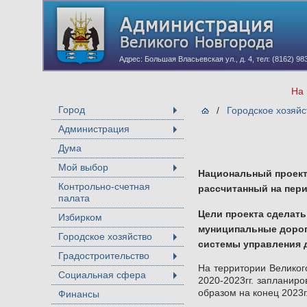
Адрес: Большая Власьевская ул., д. 4, тел: (8162) 98
На 
Город
/
Городское хозяйс
+
Администрация
+
Дума
Мой выбор
+
Национальный проект
Контрольно-счетная
рассчитанный на пери
палата
Цели проекта сделат
Избирком
муниципальные дороги
Городское хозяйство
+
системы управления 
Градостроительство
+
На территории Великог
Социальная сфера
2020-2023гг. запланир
+
образом на конец 2023
Финансы