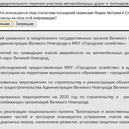
варительного перечня участков автомобильных дорог и тротуаров
а «Безопасные и качественные автомобильные дороги» на терри
йте используется сбор статистики посещений сервисами Яндекс.Метрика и Сп
 учтены следующие условия:
гласны на сбор этой информации?
тивном состоянии дорог и тротуаров на территории муниципальн
решаю
Запрещаю
ия граждан;
ий указанных в предписаниях государственных органов Великого
Администрации Великого Новгорода и МКУ «Городское хозяйство»;
иятий по ликвидации очагов аварийности на автомобильных до
й округ Великий Новгород;
в обследований предоставленных МКУ «Городское хозяйство» в 
тротуаров на территории муниципального образования - городской
рованных мероприятиях по строительству и реконструкции объек
 и градостроительства Администрации Великого Новгорода Великог
ированных мероприятиях на 2020 год по строительству и рек
снабжающих организаций Великого Новгорода.
х реализации национального проекта "Безопасные и качественн
езжих частей и тротуаров планируется устранение очагов ав
 дорожных знаков, нанесением разметки, установки защитных огра