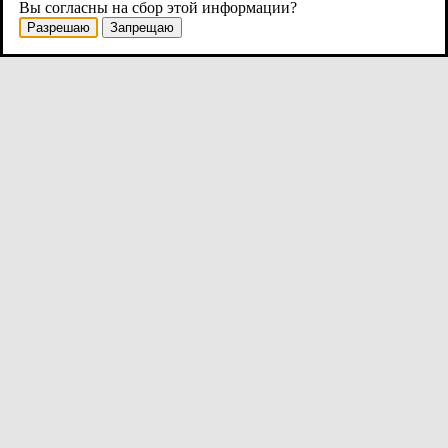
Вы согласны на сбор этой информации?
Комитет по опеке и попечительству
Разрешаю
Запрещаю
Документы: