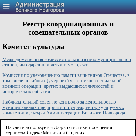
Реестр координационных и
совещательных органов
Комитет культуры
Межведомственная комиссия по назначению муниципальной
стипендии одаренным детям и молодежи
Комиссия по увековечению памяти защитников Отечества, в
том числе погибших (умерших) участников специальной
военной операции, других выдающихся личностей и
исторических событий
Наблюдательный совет по контролю за деятельностью
муниципальных предприятий и учреждений, курируемых
комитетом культуры Администрации Великого Новгорода
Рабочая группа по реализации федеральной программы
На сайте используется сбор статистики посещений
популяризации культурных мероприятий среди молодежи
сервисом Яндекс.Метрика и Спутник.
"Пушкинская карта" на территории городского округа