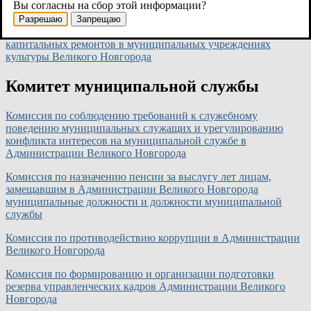
Вы согласны на сбор этой информации?
Великий Новгород
Разрешаю
Запрещаю
Комиссия по подготовке предложений по проведению
капитальных ремонтов в муниципальных учреждениях
культуры Великого Новгорода
Комитет муниципальной службы
Комиссия по соблюдению требований к служебному
поведению муниципальных служащих и урегулированию
конфликта интересов на муниципальной службе в
Администрации Великого Новгорода
Комиссия по назначению пенсии за выслугу лет лицам,
замещавшим в Администрации Великого Новгорода
муниципальные должности и должности муниципальной
службы
Комиссия по противодействию коррупции в Администрации
Великого Новгорода
Комиссия по формированию и организации подготовки
резерва управленческих кадров Администрации Великого
Новгорода