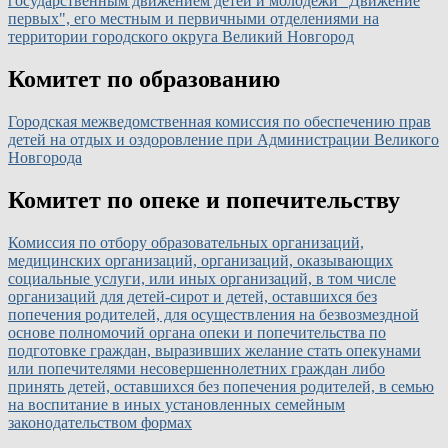
государственным движением детей и молодежи "Движение
первых", его местным и первичными отделениями на
территории городского округа Великий Новгород
Комитет по образованию
Городская межведомственная комиссия по обеспечению прав
детей на отдых и оздоровление при Администрации Великого
Новгорода
Комитет по опеке и попечительству
Комиссия по отбору образовательных организаций,
медицинских организаций, организаций, оказывающих
социальные услуги, или иных организаций, в том числе
организаций для детей-сирот и детей, оставшихся без
попечения родителей, для осуществления на безвозмездной
основе полномочий органа опеки и попечительства по
подготовке граждан, выразивших желание стать опекунами
или попечителями несовершеннолетних граждан либо
принять детей, оставшихся без попечения родителей, в семью
на воспитание в иных установленных семейным
законодательством формах